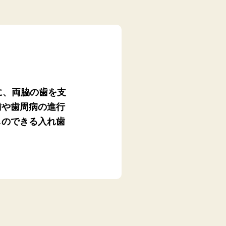
に、両脇の歯を支
歯や歯周病の進行
しのできる入れ歯