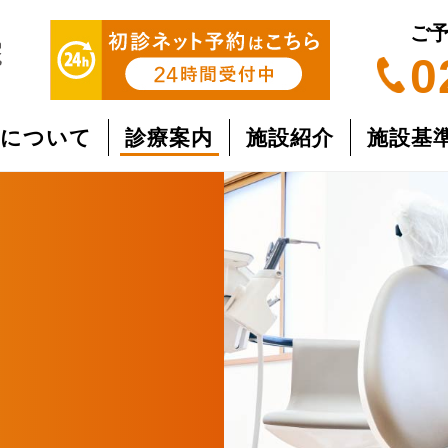
ご
0
院について
診療案内
施設紹介
施設基