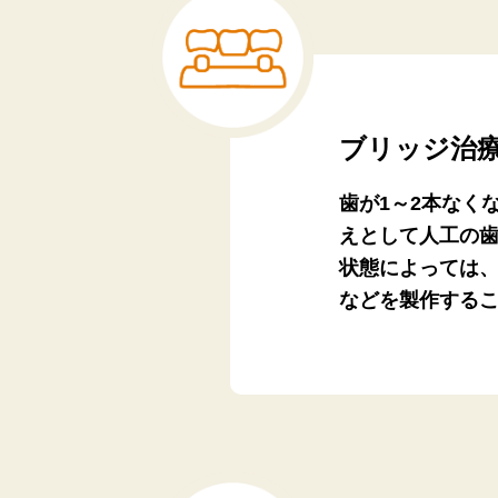
ブリッジ治
歯が1～2本なく
えとして人工の
状態によっては
などを製作する