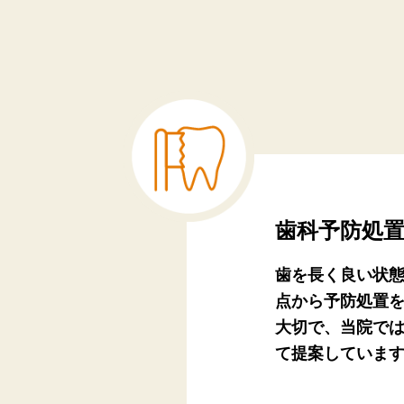
歯科予防処
歯を長く良い状
点から予防処置
大切で、当院で
て提案していま