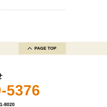
PAGE TOP
せ
9-5376
-8020